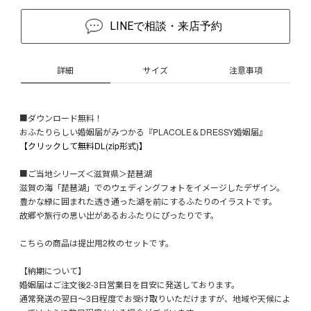
LINEで相談・来店予約
詳細
サイズ
注意事項
■ダウンロード無料！
おふたりらしい婚姻届がみつかる『PLACOLE＆DRESSY婚姻届』
【クリックして無料DL(zip形式)】
■ご当地シリーズ＜滋賀県＞琵琶湖
滋賀の海「琵琶湖」でのウェディングフォトをイメージしたデザイン。
豊かな緑に囲まれた透き通った湖を前にするふたりのイラストです。
故郷や旅行の思い出があるおふたりにぴったりです。
こちらの商品は提出用2枚のセットです。
【納期について】
婚姻届はご注文後2-3日営業日を目安に発送しております。
通常発送の翌日～3日程度でお受け取りいただけますが、地域や天候によ