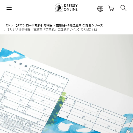
TOP
【ダウンロード無料】婚姻届
婚姻届-47都道府県 ご当地シリーズ
オリジナル婚姻届【滋賀県『琵琶湖』ご当地デザイン】OR-MC-182