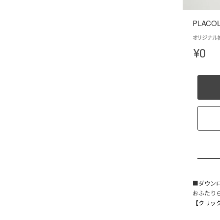
PLACO
オリジナル婚
¥
0
■ダウン
おふたりら
【クリック