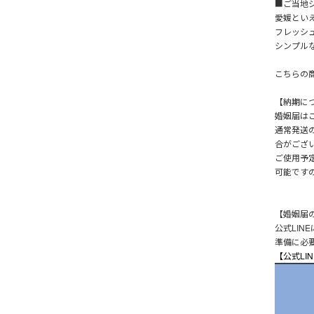
■ご当地
愛媛とい
フレッシ
シンプル
こちらの
【納期に
婚姻届は
通常発送
合がござ
ご使用予
可能です
【婚姻届
公式LIN
準備に必
【公式LI