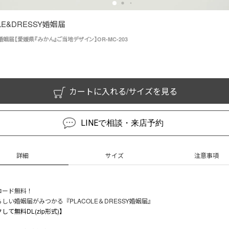
LE&DRESSY婚姻届
姻届【愛媛県『みかん』ご当地デザイン】OR-MC-203
カートに入れる/サイズを見る
LINEで相談・来店予約
詳細
サイズ
注意事項
ロード無料！
しい婚姻届がみつかる『PLACOLE＆DRESSY婚姻届』
して無料DL(zip形式)】