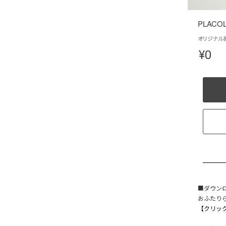
PLACO
オリジナル婚
¥
0
■ダウン
おふたりら
【クリック