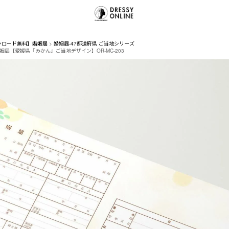
ンロード無料】婚姻届
婚姻届-47都道府県 ご当地シリーズ
姻届【愛媛県『みかん』ご当地デザイン】OR-MC-203