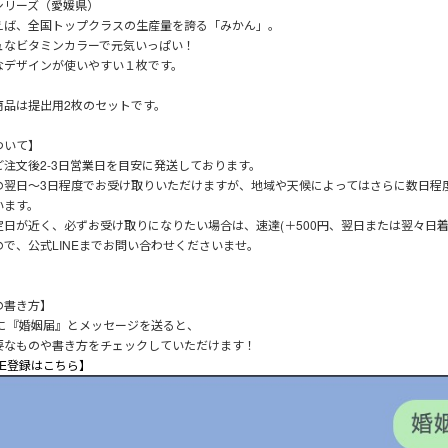
シリーズ（愛媛県）
えば、全国トップクラスの生産量を誇る「みかん」。
ュなビタミンカラーで元気いっぱい！
なデザインが使いやすい１枚です。
商品は提出用2枚のセットです。
ついて】
ご注文後2-3日営業日を目安に発送しております。
の翌日～3日程度でお受け取りいただけますが、地域や天候によってはさらに数日程
います。
定日が近く、必ずお受け取りになりたい場合は、速達(＋500円、翌日または翌々日着
ので、公式LINEまでお問い合わせくださいませ。
の書き方】
Eに『婚姻届』とメッセージを送ると、
要なものや書き方をチェックしていただけます！
NE登録はこちら】