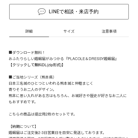
LINEで相談・来店予約
詳細
サイズ
注意事項
■ダウンロード無料！
おふたりらしい婚姻届がみつかる『PLACOLE＆DRESSY婚姻届』
【クリックして無料DL(zip形式)】
■ご当地シリーズ（熊本県）
日本三名城のひとつといわれる熊本城と仲睦まじく
寄りそうお二人のデザイン。
熊本に思い入れがある方はもちろん、お城好きや歴史が好きなお二人に
もおすすめです。
こちらの商品は提出用2枚のセットです。
【納期について】
婚姻届はご注文後2-3日営業日を目安に発送しております。