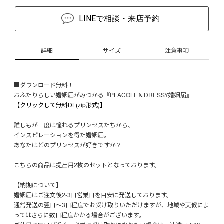
LINEで相談・来店予約
詳細
サイズ
注意事項
■ダウンロード無料！
おふたりらしい婚姻届がみつかる『PLACOLE＆DRESSY婚姻届』
【クリックして無料DL(zip形式)】
誰しもが一度は憧れるプリンセスたちから、
インスピレーションを得た婚姻届。
あなたはどのプリンセスが好きですか？
こちらの商品は提出用2枚のセットとなっております。
【納期について】
婚姻届はご注文後2-3日営業日を目安に発送しております。
通常発送の翌日～3日程度でお受け取りいただけますが、地域や天候によ
ってはさらに数日程度かかる場合がございます。