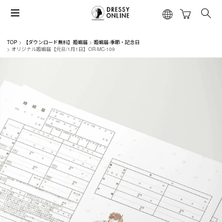
TOP
【ダウンロード無料】婚姻届
婚姻届-季節・記念日
オリジナル婚姻届【元旦/1月1日】OR-MC-109