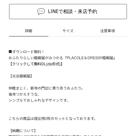
LINEで相談・来店予約
詳細
サイズ
注意事項
■ダウンロード無料！
おふたりらしい婚姻届がみつかる『PLACOLE＆DRESSY婚姻届』
【クリックして無料DL(zip形式)】
【元旦婚姻届】
仲睦まじく、新年の門出に寄り添うおふたり。
毎年つかえそうな、
シンプルでおしゃれなデザインです。
こちらの商品は提出用2枚のセットとなっております。
【納期について】