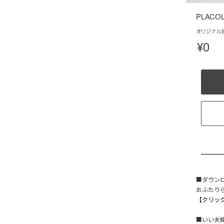
PLACO
オリジナル婚
¥
0
■ダウン
おふたりら
【クリック
■いい夫