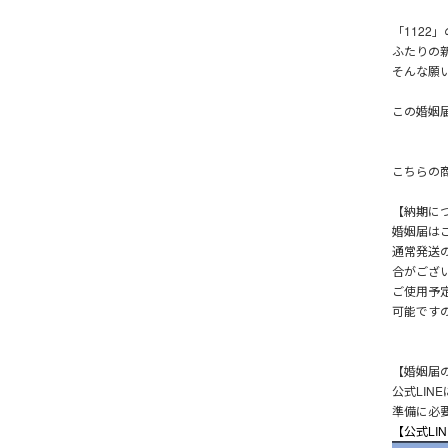
「112
ふたりの
そんな願
この婚姻
こちらの
【納期に
婚姻届は
通常発送
合がござ
ご使用予
可能です
【婚姻届
公式LIN
準備に必
【公式LI