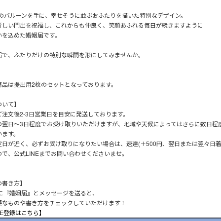
2」のバルーンを手に、幸せそうに並ぶおふたりを描いた特別なデザイン。
新しい門出を祝福し、これからも仲良く、笑顔あふれる毎日が続きますように
いを込めた婚姻届です。
届で、ふたりだけの特別な瞬間を形にしてみませんか。
商品は提出用2枚のセットとなっております。
ついて】
ご注文後2-3日営業日を目安に発送しております。
の翌日～3日程度でお受け取りいただけますが、地域や天候によってはさらに数日程
います。
定日が近く、必ずお受け取りになりたい場合は、速達(＋500円、翌日または翌々日着
ので、公式LINEまでお問い合わせくださいませ。
の書き方】
Eに『婚姻届』とメッセージを送ると、
要なものや書き方をチェックしていただけます！
NE登録はこちら】