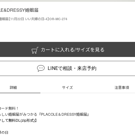
LE&DRESSY婚姻届
姻届【11月22日 いい夫婦の日-4】OR-MC-274
カートに入れる/サイズを見る
LINEで相談・来店予約
詳細
サイズ
注意事項
ロード無料！
しい婚姻届がみつかる『PLACOLE＆DRESSY婚姻届』
して無料DL(zip形式)】
婦の日