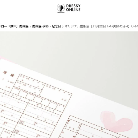
ンロード無料】婚姻届
婚姻届-季節・記念日
オリジナル婚姻届【11月22日 いい夫婦の日-4】OR-M