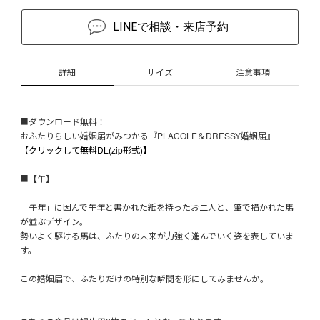
LINEで相談・来店予約
詳細
サイズ
注意事項
■ダウンロード無料！
おふたりらしい婚姻届がみつかる『PLACOLE＆DRESSY婚姻届』
【クリックして無料DL(zip形式)】
■【午】
「午年」に因んで午年と書かれた紙を持ったお二人と、筆で描かれた馬
が並ぶデザイン。
勢いよく駆ける馬は、ふたりの未来が力強く進んでいく姿を表していま
す。
この婚姻届で、ふたりだけの特別な瞬間を形にしてみませんか。