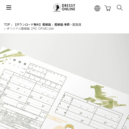
TOP
【ダウンロード無料】婚姻届
婚姻届-季節・記念日
オリジナル婚姻届【午】OR-MC-288