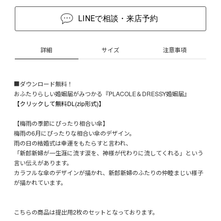
LINEで相談・来店予約
詳細
サイズ
注意事項
■ダウンロード無料！
おふたりらしい婚姻届がみつかる『PLACOLE＆DRESSY婚姻届』
【クリックして無料DL(zip形式)】
【梅雨の季節にぴったり相合い傘】
梅雨の6月にぴったりな相合い傘のデザイン。
雨の日の結婚式は幸運をもたらすと言われ、
「新郎新婦が一生涯に流す涙を、神様が代わりに流してくれる」という
言い伝えがあります。
カラフルな傘のデザインが描かれ、新郎新婦のふたりの仲睦まじい様子
が描かれています。
こちらの商品は提出用2枚のセットとなっております。