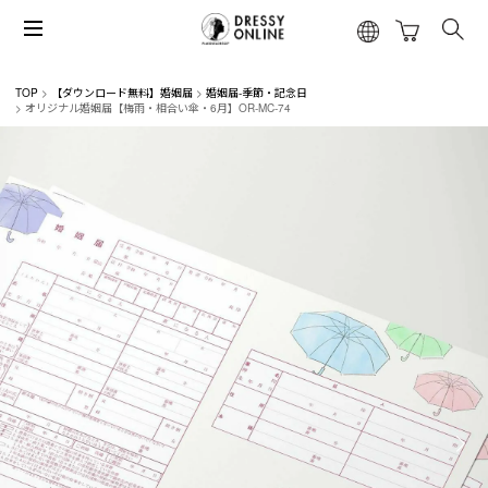
TOP
【ダウンロード無料】婚姻届
婚姻届-季節・記念日
オリジナル婚姻届【梅雨・相合い傘・6月】OR-MC-74