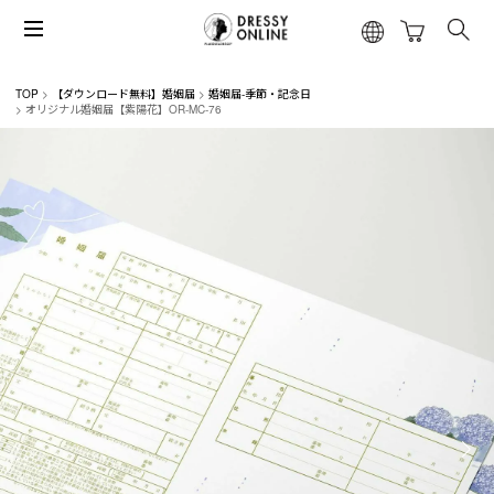
TOP
【ダウンロード無料】婚姻届
婚姻届-季節・記念日
オリジナル婚姻届【紫陽花】OR-MC-76