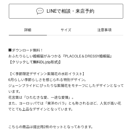
LINEで相談・来店予約
詳細
サイズ
注意事項
■ダウンロード無料！
おふたりらしい婚姻届がみつかる『PLACOLE＆DRESSY婚姻届』
【クリックして無料DL(zip形式)】
【＜季節限定デザイン＞紫陽花の水彩イラスト】
6月らしい季節らしさを感じられる特別デザイン。
ジューンブライドにぴったりな紫陽花をモチーフにしたデザインとなって
います。
花言葉は「ひたむきな愛、一途な愛情」。
また、ヨーロッパでは「東洋のバラ」とも称されるほど、人気が高い花
でとても上品なデザインとなっています。
こちらの商品は提出用2枚のセットとなっております。