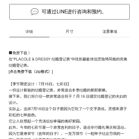
可通过LINE进行咨询和预约。
详细
尺寸
注意事项
■免费下载！
在“PLACOLE & DRESSY 结婚登记表”中找到最能体现您独特风格的完美
结婚登记表。
[点击免费下载（zip格式）]
【季节限定设计：7月16日，七彩日】
一份设计新颖的结婚登记表，非常适合本季结婚的新郎新娘。
接下来，我们将介绍一款非常适合将于 7 月 16 日提交结婚登记的夫妇的
设计。
实际上，选择7月16日这个日子是因为它玩了一个文字游戏，灵感来源于
彩虹的七种颜色。
它让人联想起一个充满缤纷幸福的美好家园。
此外，今年的七彩节是一个非常吉利的日子，适合举行婚礼等庆祝活动，
因为它是泰安节（吉祥的日子）、一龙万倍节（一粒种子结出万倍的一