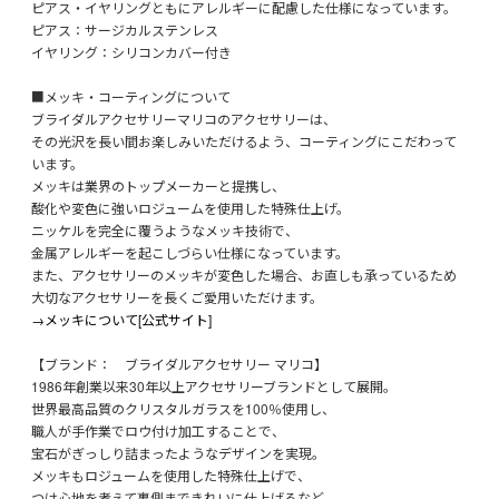
ピアス・イヤリングともにアレルギーに配慮した仕様になっています。
ピアス：サージカルステンレス
イヤリング：シリコンカバー付き
■メッキ・コーティングについて
ブライダルアクセサリーマリコのアクセサリーは、
その光沢を長い間お楽しみいただけるよう、コーティングにこだわって
います。
メッキは業界のトップメーカーと提携し、
酸化や変色に強いロジュームを使用した特殊仕上げ。
ニッケルを完全に覆うようなメッキ技術で、
金属アレルギーを起こしづらい仕様になっています。
また、アクセサリーのメッキが変色した場合、お直しも承っているため
大切なアクセサリーを長くご愛用いただけます。
→メッキについて[公式サイト]
【ブランド： ブライダルアクセサリー マリコ】
1986年創業以来30年以上アクセサリーブランドとして展開。
世界最高品質のクリスタルガラスを100％使用し、
職人が手作業でロウ付け加工することで、
宝石がぎっしり詰まったようなデザインを実現。
メッキもロジュームを使用した特殊仕上げで、
つけ心地を考えて裏側まできれいに仕上げるなど、