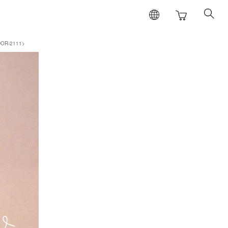
-WDOR-2111>