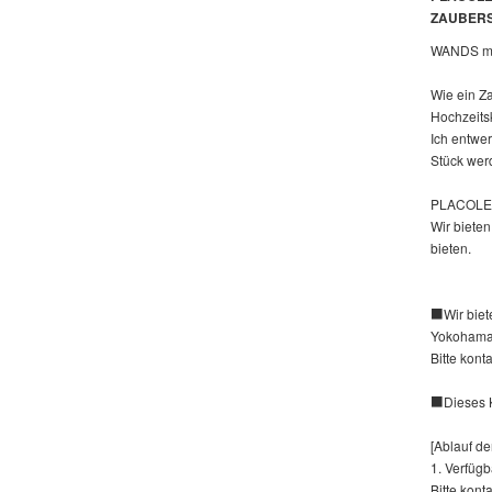
ZAUBER
WANDS mö
Wie ein Z
Hochzeits
Ich entwe
Stück wer
PLACOLE&D
Wir biete
bieten.
■Wir biete
Yokohama 
Bitte kont
■Dieses Kl
[Ablauf de
1. Verfügb
Bitte kont