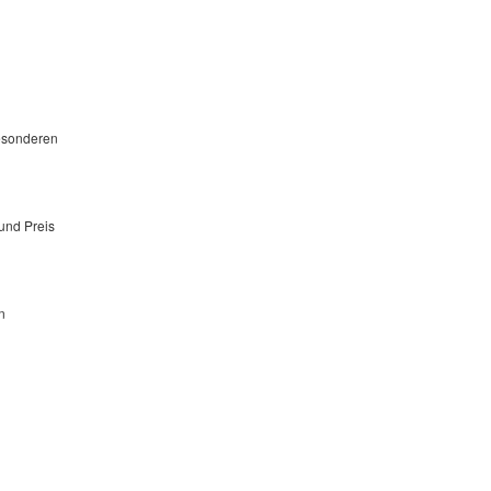
besonderen
und Preis
n