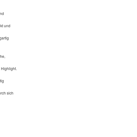
und
ekt und
gartig
che,
Highlight.
tig
urch sich