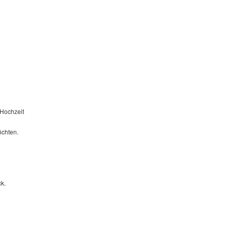
 Hochzeit
öchten.
k.