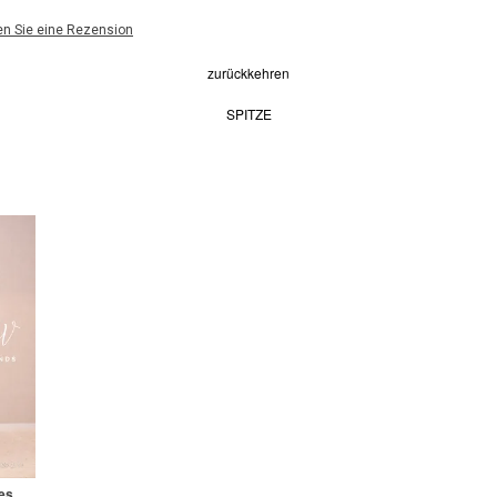
en Sie eine Rezension
zurückkehren
SPITZE
Dreilagiges, schulterfreies, schmal geschnittenes Tüllkleid <PD-WDOR-2111>