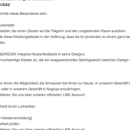
STÄBE
chte etwas Besonderes sein.
auberstab
kleider, die einen Zauber auf die Trägerin und den umgebenden Raum ausüben.
rfe diese Kleidungsstücke in der Hoffnung, dass sie für jemanden zu einem ganz 
den.
RESSY integriert Nutzerfeedback in seine Designs.
n hochwertige Kleider an, die ein ausgezeichnetes Gleichgewicht zwischen Design 
n Ihnen die Möglichkeit, die Armaturen bei Ihnen zu Hause, in unserem Geschäft i
oder in unserem Geschäft in Nagoya anzubringen.
aktieren Sie uns über unseren offiziellen LINE-Account.
eid ist ein Leihartikel.
r Kleidervermietung]
arkeit prüfen
aktieren Sie uns über unseren offiziellen LINE-Account.