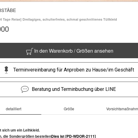
RSTÄBE
 4 Tage Reise] Dreilagiges, schulterfreies, schmal geschnittenes Tüllkleid
000
In den Warenkorb / Größen ansehen
Terminvereinbarung für Anproben zu Hause/im Geschäft
Beratung und Terminbuchung über LINE
detailliert
Größe
Vorsichtsmaßnah
t sich um ein Leihkleid.
n, die Sondergrößen bestellen
Dies ist [PD-WDOR-2111]