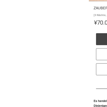
ZAUBE
[3 Nächte,
¥
70.
Es handel
Diejenige