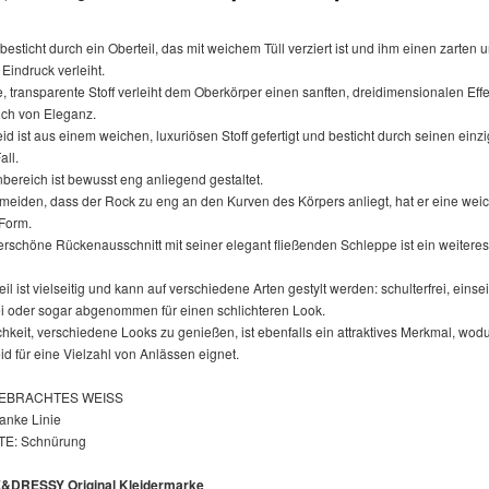
besticht durch ein Oberteil, das mit weichem Tüll verziert ist und ihm einen zarten 
Eindruck verleiht.
e, transparente Stoff verleiht dem Oberkörper einen sanften, dreidimensionalen Eff
ch von Eleganz.
id ist aus einem weichen, luxuriösen Stoff gefertigt und besticht durch seinen einzi
all.
nbereich ist bewusst eng anliegend gestaltet.
meiden, dass der Rock zu eng an den Kurven des Körpers anliegt, hat er eine wei
 Form.
schöne Rückenausschnitt mit seiner elegant fließenden Schleppe ist ein weiteres 
il ist vielseitig und kann auf verschiedene Arten gestylt werden: schulterfrei, einsei
rei oder sogar abgenommen für einen schlichteren Look.
hkeit, verschiedene Looks zu genießen, ist ebenfalls ein attraktives Merkmal, wod
id für eine Vielzahl von Anlässen eignet.
GEBRACHTES WEISS
anke Linie
E: Schnürung
DRESSY Original Kleidermarke