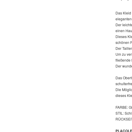
Das Kleid 
eleganten 
Der leicht
einen Hau
Dieses Kle
schönen F
Der Taille
Um zu ver
fließende
Der wunder
Das Oberte
schulterf
Die Möglic
dieses Kle
FARBE: 
STIL: Schl
RÜCKSEIT
PLACOLE&