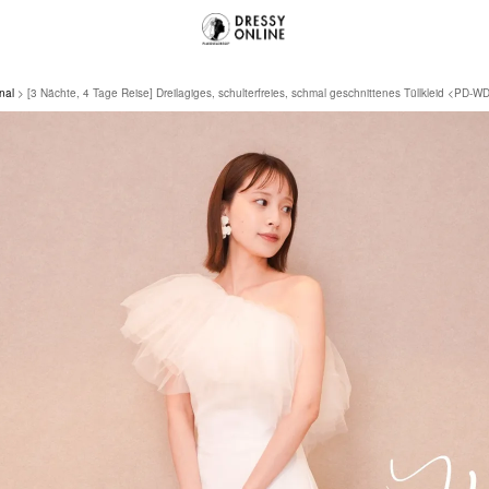
nal
[3 Nächte, 4 Tage Reise] Dreilagiges, schulterfreies, schmal geschnittenes Tüllkleid <PD