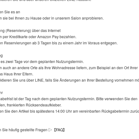
en Sie es an
n sie bei Ihnen zu Hause oder in unserem Salon anprobieren.
ung (Reservierung) über das Internet
n per Kreditkarte oder Amazon Pay bezahlen.
n Reservierungen ab 3 Tagen bis zu einem Jahr im Voraus entgegen.
ng
rn es zwei Tage vor dem geplanten Nutzungstermin.
 auch an andere Orte als Ihre Wohnadresse liefern, zum Beispiel an den Ort Ihrer
s Haus Ihrer Eltern.
aktieren Sie uns über LINE, falls Sie Änderungen an Ihrer Bestellung vornehmen m
hr
abefrist ist der Tag nach dem geplanten Nutzungstermin. Bitte verwenden Sie den
den, frankierten Rücksendeaufkleber.
en Sie den Artikel bis spätestens 14:00 Uhr am vereinbarten Rückgabetermin zurüc
n Sie häufig gestellte Fragen ▷
【FAQ】