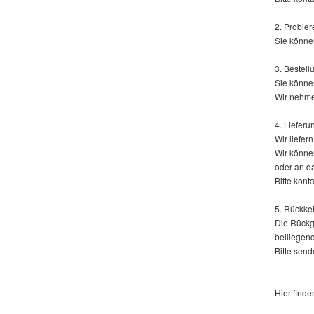
2. Probier
Sie könne
3. Bestell
Sie könne
Wir nehme
4. Lieferu
Wir liefe
Wir können
oder an da
Bitte kont
5. Rückke
Die Rückg
beiliegen
Bitte send
Hier finde