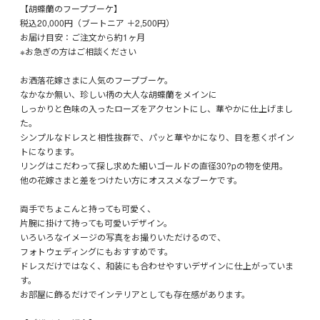
【胡蝶蘭のフープブーケ】
税込20,000円（ブートニア ＋2,500円）
お届け目安：ご注文から約1ヶ月
※お急ぎの方はご相談ください
お洒落花嫁さまに人気のフープブーケ。
なかなか無い、珍しい柄の大人な胡蝶蘭をメインに
しっかりと色味の入ったローズをアクセントにし、華やかに仕上げまし
た。
シンプルなドレスと相性抜群で、パッと華やかになり、目を惹くポイン
トになります。
リングはこだわって探し求めた細いゴールドの直径30?pの物を使用。
他の花嫁さまと差をつけたい方にオススメなブーケです。
両手でちょこんと持っても可愛く、
片腕に掛けて持っても可愛いデザイン。
いろいろなイメージの写真をお撮りいただけるので、
フォトウェディングにもおすすめです。
ドレスだけではなく、和装にも合わせやすいデザインに仕上がっていま
す。
お部屋に飾るだけでインテリアとしても存在感があります。