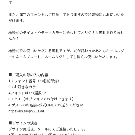
す。
また、漢字のフォントもご用意しておりますので和装婚にもお使いいた
だけます。
結婚式のテイストやテーマカラーに合わせてオリジナル席札を作りませ
んか？
結婚式でお使いいただける席札ですが、式が終わったあともキーホルダ
ーやネームプレート、ネームタグとしても長くお使いいただけます。
■ご購入の際の入力内容
1：フォント番号（お名前部分）
2：お好きなカラー
※フォントは1つ選択OK
3：ヒモ（オプションでお付けできます）
4:ゲストのお名前※公式LINEでお送りください
https://lin.ee/pV2EGAf
■デザインの決定
デザイン完成後、メールにてご連絡いたします。
1回までの修正は無料、2回目以降は有料です。