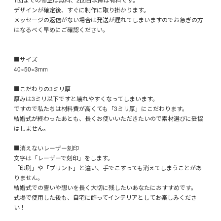
デザインが確定後、すぐに制作に取り掛かります。
メッセージの返信がない場合は発送が遅れてしまいますのでお急ぎの方
はなるべく早めにご確認ください。
■サイズ
40×50×3mm
■こだわりの3ミリ厚
厚みは3ミリ以下ですと壊れやすくなってしまいます。
ですので私たちは材料費が高くても「3ミリ厚」にこだわります。
結婚式が終わったあとも、長くお使いいただきたいので素材選びに妥協
はしません。
■消えないレーザー刻印
文字は「レーザーで刻印」をします。
「印刷」や「プリント」と違い、手でこすっても消えてしまうことがあ
りません。
結婚式での誓いや想いを長く大切に残したいあなたにおすすめです。
式場で使用した後も、自宅に飾ってインテリアとしてお楽しみくださ
い！