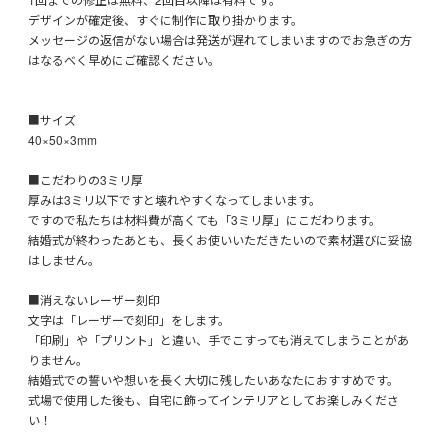
デザインが確定後、すぐに制作に取り掛かります。
メッセージの返信がない場合は発送が遅れてしまいますのでお急ぎの方
はなるべく早めにご確認ください。
■サイズ
40×50×3mm
■こだわりの3ミリ厚
厚みは3ミリ以下ですと壊れやすくなってしまいます。
ですので私たちは材料費が高くても「3ミリ厚」にこだわります。
結婚式が終わったあとも、長くお使いいただきたいので素材選びに妥協
はしません。
■消えないレーザー刻印
文字は「レーザーで刻印」をします。
「印刷」や「プリント」と違い、手でこすっても消えてしまうことがあ
りません。
結婚式での誓いや想いを長く大切に残したいあなたにおすすめです。
式場で使用した後も、自宅に飾ってインテリアとしてお楽しみくださ
い！