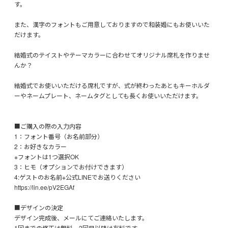
す。
また、漢字のフォントもご用意しておりますので和装婚にもお使いいた
だけます。
結婚式のテイストやテーマカラーに合わせてオリジナル席札を作りませ
んか？
結婚式でお使いいただける席札ですが、式が終わったあともキーホルダ
ーやネームプレート、ネームタグとしても長くお使いいただけます。
■ご購入の際の入力内容
1：フォント番号（お名前部分）
2：お好きなカラー
※フォントは1つ選択OK
3：ヒモ（オプションでお付けできます）
4:ゲストのお名前※公式LINEでお送りください
https://lin.ee/pV2EGAf
■デザインの決定
デザイン完成後、メールにてご連絡いたします。
1回までの修正は無料、2回目以降は有料です。