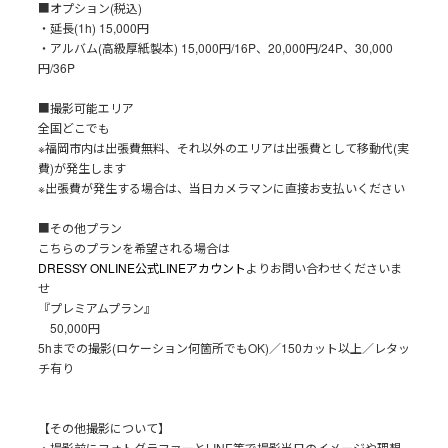
■オプション(税込)
・延長(1h) 15,000円
・アルバム(高級厚紙製本) 15,000円/16P、20,000円/24P、30,000
円/36P
■撮影可能エリア
全国どこでも
※福岡市内は出張費無料、それ以外のエリアは出張費として移動代(実
費)が発生します
※出張費が発生する場合は、当日カメラマンに直接お支払いください
■その他プラン
こちらのプランを希望される場合は
DRESSY ONLINE公式LINEアカウント
よりお問い合わせくださいま
せ
『プレミアムプラン』
50,000円
5hまでの撮影(ロケーション何箇所でもOK)／150カット以上／レタッ
チ有り
【その他撮影について】
・撮影前にフォトグラファーとLINE等で撮影当日のイメージや理想