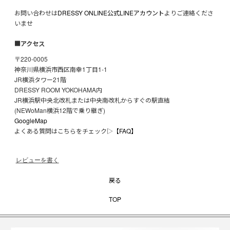
お問い合わせは
DRESSY ONLINE公式LINEアカウント
よりご連絡くださ
いませ
■アクセス
〒220-0005
神奈川県横浜市西区南幸1丁目1-1
JR横浜タワー21階
DRESSY ROOM YOKOHAMA内
JR横浜駅中央北改札または中央南改札からすぐの駅直結
(NEWoMan横浜12階で乗り継ぎ)
GoogleMap
よくある質問はこちらをチェック▷
【FAQ】
レビューを書く
戻る
TOP