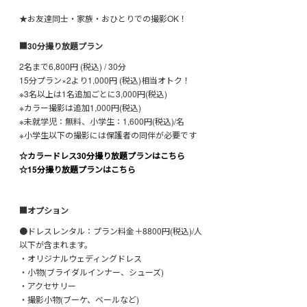
★お友達同士・家族・おひとりでの撮影OK！
■30分撮り放題プラン
2名まで6,800円 (税込) / 30分
15分プラン×2より1,000円 (税込)相当オトク！
※3名以上は1名追加ごとに3,000円(税込)
※カラー撮影は追加1,000円(税込)
※未就学児：無料、小学生：1,600円(税込)/名
※小学生以下の撮影には保護者の同伴が必要です
☆カラードレス30分撮り放題プランはこちら
☆15分撮り放題プランはこちら
■オプション
●ドレスレンタル：プラン料金＋8800円(税込)/人
以下が含まれます。
・オリジナルウェディングドレス
・小物(ブライダルインナー、シューズ)
・アクセサリー
・撮影小物(ブーケ、ベールなど)