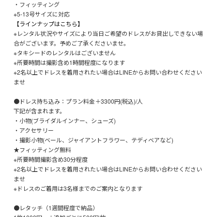
・フィッティング
※5-13号サイズに対応
【ラインナップはこちら】
※レンタル状況やサイズにより当日ご希望のドレスがお貸出しできない場
合がございます。予めご了承くださいませ。
※タキシードのレンタルはございません
※所要時間は撮影含め1時間程度になります
※2名以上でドレスを着用されたい場合はLINEからお問い合わせください
ませ
●ドレス持ち込み：プラン料金＋3300円(税込)/人
下記が含まれます。
・小物(ブライダルインナー、シューズ)
・アクセサリー
・撮影小物(ベール、ジャイアントフラワー、テディベアなど)
★フィッティング無料
※所要時間撮影含め30分程度
※2名以上でドレスを着用されたい場合はLINEからお問い合わせください
ませ
※ドレスのご着用は3名様までのご案内となります
●レタッチ（1週間程度で納品）