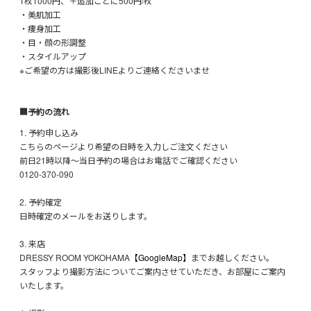
1枚1000円、＋追加ごとに500円/枚
・美肌加工
・痩身加工
・目・顔の形調整
・スタイルアップ
※ご希望の方は撮影後LINEよりご連絡くださいませ
■予約の流れ
1. 予約申し込み
こちらのページより希望の日時を入力しご注文ください
前日21時以降〜当日予約の場合はお電話でご確認ください
0120-370-090
2. 予約確定
日時確定のメールをお送りします。
3. 来店
DRESSY ROOM YOKOHAMA
【GoogleMap】
までお越しください。
スタッフより撮影方法についてご案内させていただき、お部屋にご案内
いたします。