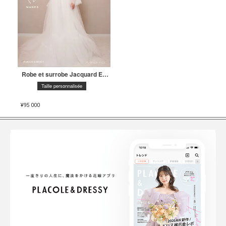
Robe et surrobe Jacquard Empire Line <PD-WDOR-1122>
Taille personnalisée
¥
95 000