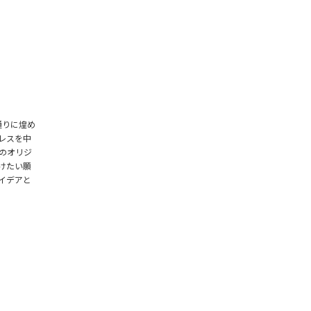
0通りに煌め
レスを中
のオリジ
けたい願
イデアと