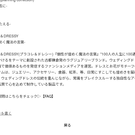
性に-
たえる-
E＆DRESSY
めく魔法の言葉-
LE＆DRESSY(プラコレ＆ドレシー)『個性が煌めく魔法の言葉』"100人の人生に10
かけるをテーマに創設された古都鎌倉発のラグジュアリーブランド。ウェディングド
端で価値あるものを発信するファンションメディアを運営。ドレスとお花がモチーフ
テムは、ジュエリー、アクセサリー、食器、紅茶、等、日常にすこしでも煌めきを届
、ウェディングドレスの伝統を重んじながら、常識をブレイクスルーする独自性なア
品質で心を込めて制作している製品です。
質問はこちらをチェック▷
【FAQ】
ーを書く
戻る