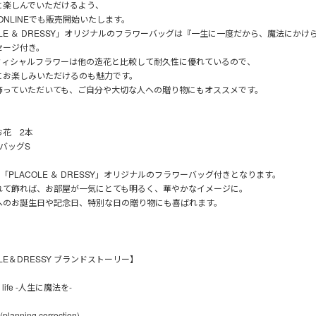
に楽しんでいただけるよう、
Y ONLINEでも販売開始いたします。
OLE ＆ DRESSY」オリジナルのフラワーバッグは『一生に一度だから、魔法にかけ
セージ付き。
フィシャルフラワーは他の造花と比較して耐久性に優れているので、
にお楽しみいただけるのも魅力です。
飾っていただいても、ご自分や大切な人への贈り物にもオススメです。
お花 2本
バッグS
「PLACOLE ＆ DRESSY」オリジナルのフラワーバッグ付きとなります。
れて飾れば、お部屋が一気にとても明るく、華やかなイメージに。
へのお誕生日や記念日、特別な日の贈り物にも喜ばれます。
OLE＆DRESSY ブランドストーリー】
in life -人生に魔法を-
lanning correction)