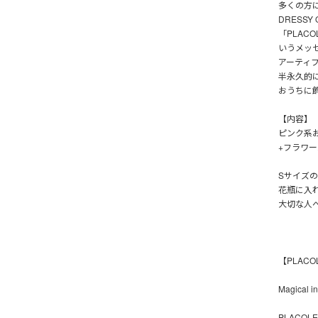
多くの方
DRESS
「PLAC
いうメッ
アーティ
半永久的
おうちに
【内容】
ピンク系
+フラワー
Sサイズの
花瓶に入
大切な人
【PLAC
Magical 
PLACOLE(p