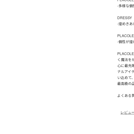
-多様な個
DRESSY
-煌めきあ
PLACOL
-個性が煌
PLACO
く魔法を
心に最先
ナルアイ
い込めて
最高級の
よくある
レビュ