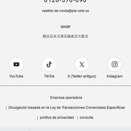
vestido de novia@pla-cole.co
SHOP
横浜店
名古屋店
鎌倉店
大阪店
YouTube
TikTok
X (Twitter antiguo)
Instagram
Empresa operadora
Divulgación basada en la Ley de Transacciones Comerciales Específicas
política de privacidad
consulta
フラワーバッグ Mサイズ(pink)
カートに入れる
¥3,300