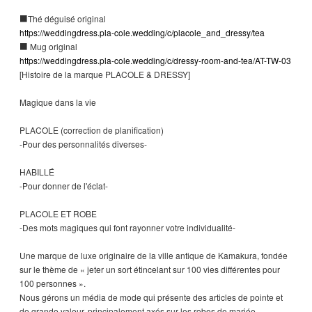
■Thé déguisé original
https://weddingdress.pla-cole.wedding/c/placole_and_dressy/tea
■ Mug original
https://weddingdress.pla-cole.wedding/c/dressy-room-and-tea/AT-TW-03
[Histoire de la marque PLACOLE & DRESSY]
Magique dans la vie
PLACOLE (correction de planification)
-Pour des personnalités diverses-
HABILLÉ
-Pour donner de l'éclat-
PLACOLE ET ROBE
-Des mots magiques qui font rayonner votre individualité-
Une marque de luxe originaire de la ville antique de Kamakura, fondée
sur le thème de « jeter un sort étincelant sur 100 vies différentes pour
100 personnes ».
Nous gérons un média de mode qui présente des articles de pointe et
de grande valeur, principalement axés sur les robes de mariée.