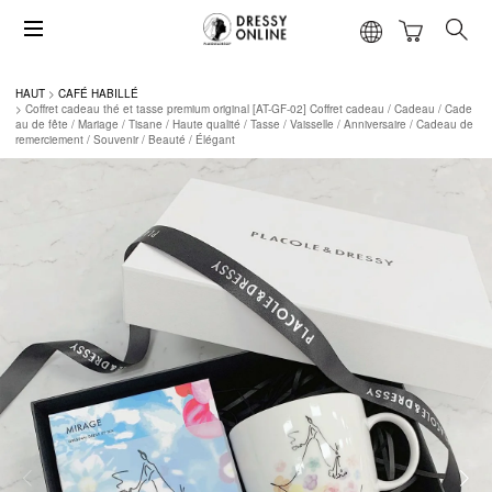
HAUT
CAFÉ HABILLÉ
Coffret cadeau thé et tasse premium original [AT-GF-02] Coffret cadeau / Cadeau / Cade
au de fête / Mariage / Tisane / Haute qualité / Tasse / Vaisselle / Anniversaire / Cadeau de
remerciement / Souvenir / Beauté / Élégant