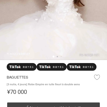
BAGUETTES
[3 nuits, 4 jours] Robe Empire en tulle fleuri à double sens
¥
70 000