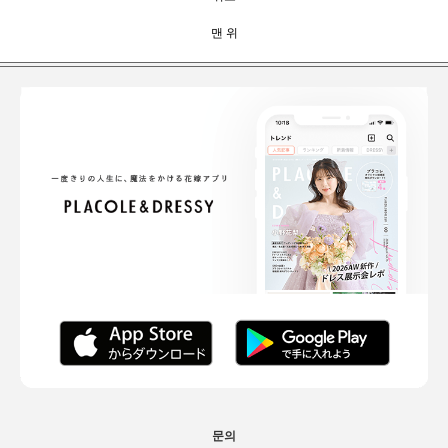
맨 위
문의