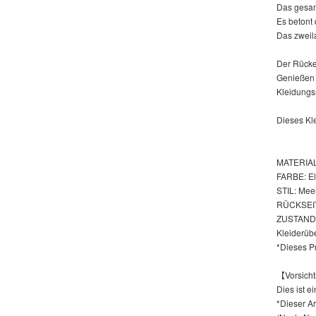
Das gesamt
Es betont 
Das zweil
Der Rücken
Genießen 
Kleidungs
Dieses Kl
MATERIAL:
FARBE: El
STIL: Mee
RÜCKSEIT
ZUSTAND: 
Kleiderübe
*Dieses Pr
【Vorsic
Dies ist e
*Dieser Ar