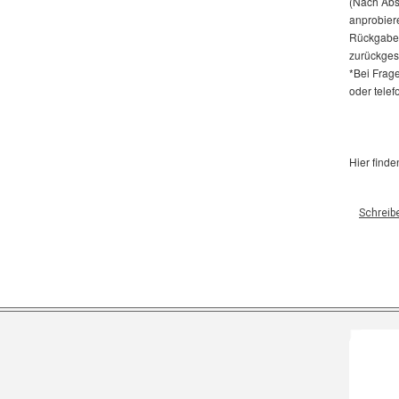
(Nach Abs
anprobier
Rückgabe 
zurückges
*Bei Frage
oder telef
Hier finde
Schreib