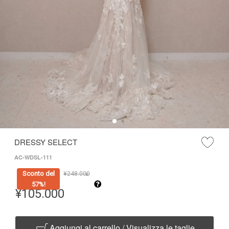
DRESSY SELECT
AC-WDSL-111
Sconto del
¥
248.000
↓
57%!
¥
105.000
Aggiungi al carrello / Visualizza le taglie