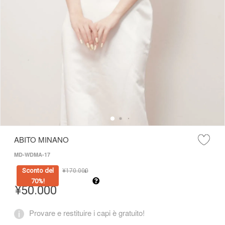
ABITO MINANO
MD-WDMA-17
Sconto del
¥
170.000
↓
70%!
¥
50.000
Provare e restituire i capi è gratuito!