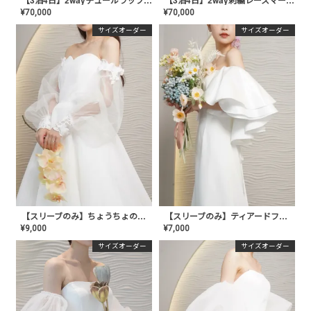
【3泊4日】2wayチュールラッフルドレス〈PD-WDOR-341RTL〉
【3泊4日】2way刺繍レースマーメイドドレス〈PD-WDOR-311〉
¥
70,000
¥
70,000
サイズオーダー
サイズオーダー
【スリーブのみ】ちょうちょのチュールスリーブ〈PD-WDOR-204〉
【スリーブのみ】ティアードフレアスリーブ〈PD-WDOR-201〉
¥
9,000
¥
7,000
サイズオーダー
サイズオーダー