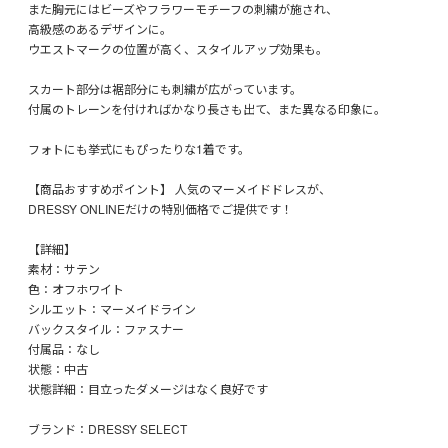
また胸元にはビーズやフラワーモチーフの刺繍が施され、
高級感のあるデザインに。
ウエストマークの位置が高く、スタイルアップ効果も。
スカート部分は裾部分にも刺繍が広がっています。
付属のトレーンを付ければかなり長さも出て、また異なる印象に。
フォトにも挙式にもぴったりな1着です。
【商品おすすめポイント】 人気のマーメイドドレスが、
DRESSY ONLINEだけの特別価格でご提供です！
【詳細】
素材：サテン
色：オフホワイト
シルエット：マーメイドライン
バックスタイル：ファスナー
付属品：なし
状態：中古
状態詳細：目立ったダメージはなく良好です
ブランド：DRESSY SELECT