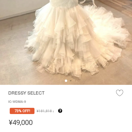
DRESSY SELECT
IC-WDMA-9
73% OFF!
¥
181,818
↓
¥
49,000