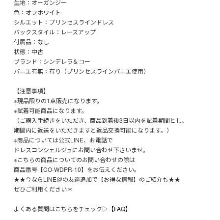
生地：オーガンジー
色：オフホワイト
シルエット：プリンセスラインドレス
バックスタイル：レースアップ
付属品：なし
状態：中古
ブランド：シンデレラ＆コー
パニエ有無：有り（プリンセスラインパニエ使用）
【注意事項】
※現品限りの1点販売になります。
※試着可能商品になります。
（ご購入手続きをいただき、商品到着後3日以内を試着期間とし、
期間内に返送をいただきますと返品交換可能になります。）
※商品については公式LINE、お電話で
ドレスコンシェルジュにお問い合わせ下さいませ。
※こちらの商品についてのお問い合わせの際は
商品番号【CO-WDPR-10】をお伝えください。
★★今ならLINE＠の友達追加で【お得な情報】のご紹介も★★
ぜひご利用ください＊
よくある質問はこちらをチェック▷
【FAQ】