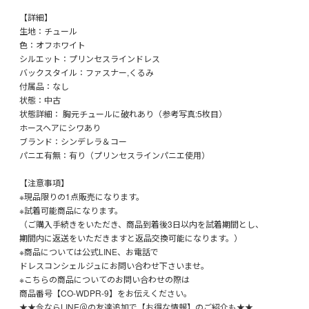
【詳細】
生地：チュール
色：オフホワイト
シルエット：プリンセスラインドレス
バックスタイル：ファスナー,くるみ
付属品：なし
状態：中古
状態詳細： 胸元チュールに破れあり（参考写真:5枚目）
ホースヘアにシワあり
ブランド：シンデレラ＆コー
パニエ有無：有り（プリンセスラインパニエ使用）
【注意事項】
※現品限りの1点販売になります。
※試着可能商品になります。
（ご購入手続きをいただき、商品到着後3日以内を試着期間とし、
期間内に返送をいただきますと返品交換可能になります。）
※商品については公式LINE、お電話で
ドレスコンシェルジュにお問い合わせ下さいませ。
※こちらの商品についてのお問い合わせの際は
商品番号【CO-WDPR-9】をお伝えください。
★★今ならLINE＠の友達追加で【お得な情報】のご紹介も★★