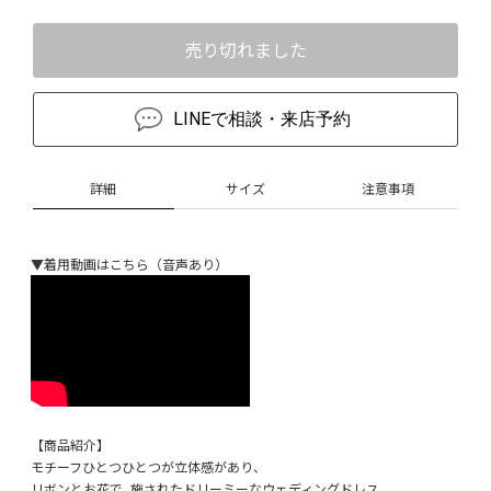
売り切れました
LINEで相談・来店予約
詳細
サイズ
注意事項
▼着用動画はこちら（音声あり）
【商品紹介】
モチーフひとつひとつが立体感があり、
リボンとお花で 施されたドリーミーなウェディングドレス。