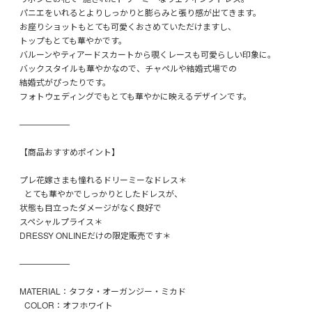
パニエをいれるとよりしっかりと膨らみと張り感が出てきます。
お座りショットもとても可愛くおさめていただけますし、
トップもとても華やかです。
バルーンやティアードスカートから覗くレースも可愛らしい印象に。
バックスタイルも華やかなので、チャペルや結婚式場での
結婚式がぴったりです。
フォトウェディングでもとても華やかに映えるデザインです。
——————
【商品おすすめポイント】
プレ花嫁さまも憧れるドリーミーなドレス＊
とても華やかでしっかりとしたドレスが、
状態も目立ったダメージがなく良好で
スペシャルプライス＊
DRESSY ONLINEだけの限定販売です＊
——————
MATERIAL：タフタ・オーガンジー・ミカド
COLOR：オフホワイト