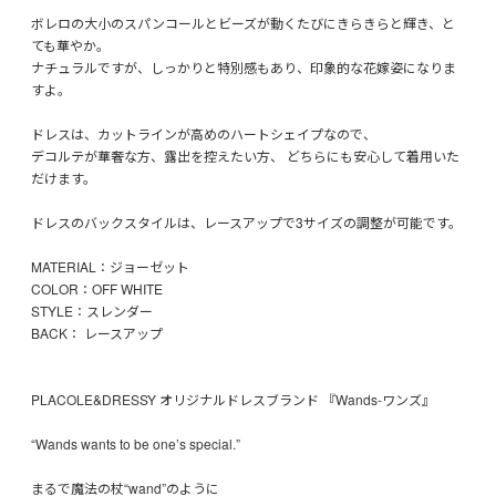
ボレロの大小のスパンコールとビーズが動くたびにきらきらと輝き、と
ても華やか。
ナチュラルですが、しっかりと特別感もあり、印象的な花嫁姿になりま
すよ。
ドレスは、カットラインが高めのハートシェイプなので、
デコルテが華奢な方、露出を控えたい方、 どちらにも安心して着用いた
だけます。
ドレスのバックスタイルは、レースアップで3サイズの調整が可能です。
MATERIAL：ジョーゼット
COLOR：OFF WHITE
STYLE：スレンダー
BACK： レースアップ
PLACOLE&DRESSY オリジナルドレスブランド 『Wands-ワンズ』
“Wands wants to be one’s special.”
まるで魔法の杖“wand”のように