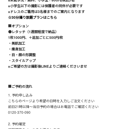
※未就学児：無料、小学生：800円(税込)/名
※小学生以下の撮影には保護者の同伴が必要です
※ドレスのご着用は3名様までのご案内となります
☆30分撮り放題プランはこちら
■オプション
●レタッチ（1週間程度で納品）
1枚1000円、＋追加ごとに500円/枚
・美肌加工
・痩身加工
・目・顔の形調整
・スタイルアップ
※ご希望の方は撮影後LINEよりご連絡くださいませ
■ご予約の流れ
1. 予約申し込み
こちらのページより希望の日時を入力しご注文ください
前日21時以降〜当日予約の場合はお電話でご確認ください
0120-370-090
2. 予約確定