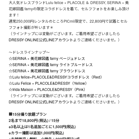
大人気ドレスブランドLulu felice × PLACOLE ＆ DRESSY, SERINA × 美
花嫁図鑑 farnyの限定コラボドレスを着て、セルフフォトをお楽しみ頂け
ます！
通常250,000円レンタルのところPICmii限定で、22,800円で試着とセル
フフォト撮影が叶います＊
（ラインナップには変動がございます。ご着用希望ございましたら
DRESSY ONLINE公式LINEアカウント
よりご連絡くださいませ。）
〜ドレスラインナップ〜
☆SERINA × 美花嫁図鑑 farny ベージュドレス
☆SERINA × 美花嫁図鑑 farny ライトブルードレス
☆SERINA × 美花嫁図鑑 farny ブラウンドレス
☆Lulu felice×PLACOLE&DRESSYコラボドレス（Red）
☆Lulu Felice × PLACOLE&DRESSY（Yellow）
☆Irida Maison × PLACOLE&DRESSY（Pink）
（ラインナップには変動がございます。ご着用希望ございましたら
DRESSY ONLINE公式LINEアカウント
よりご連絡くださいませ。）
■15分撮り放題プラン
2名まで18,800円 (税込) / 15分
※3名以上は1名追加ごとに1,500円(税込)
※カラー撮影は追加1,000円(税込)