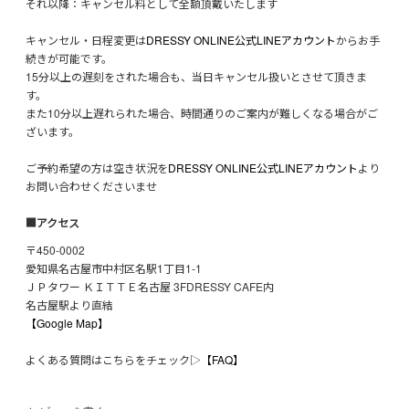
それ以降：キャンセル料として全額頂戴いたします
キャンセル・日程変更は
DRESSY ONLINE公式LINEアカウント
からお手
続きが可能です。
15分以上の遅刻をされた場合も、当日キャンセル扱いとさせて頂きま
す。
また10分以上遅れられた場合、時間通りのご案内が難しくなる場合がご
ざいます。
ご予約希望の方は空き状況を
DRESSY ONLINE公式LINEアカウント
より
お問い合わせくださいませ
■アクセス
〒450-0002
愛知県名古屋市中村区名駅1丁目1-1
ＪＰタワー ＫＩＴＴＥ名古屋 3FDRESSY CAFE内
名古屋駅より直結
【Google Map】
よくある質問はこちらをチェック▷
【FAQ】