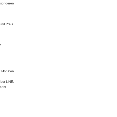
besonderen
und Preis
n
 2 Monaten.
über LINE.
 mehr