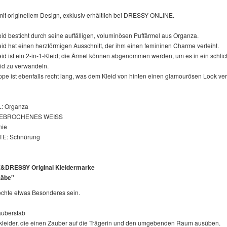
mit originellem Design, exklusiv erhältlich bei DRESSY ONLINE.
id besticht durch seine auffälligen, voluminösen Puffärmel aus Organza.
id hat einen herzförmigen Ausschnitt, der ihm einen femininen Charme verleiht.
id ist ein 2-in-1-Kleid; die Ärmel können abgenommen werden, um es in ein schlic
eid zu verwandeln.
pe ist ebenfalls recht lang, was dem Kleid von hinten einen glamourösen Look verl
: Organza
GEBROCHENES WEISS
nie
E: Schnürung
DRESSY Original Kleidermarke
täbe"
hte etwas Besonderes sein.
auberstab
kleider, die einen Zauber auf die Trägerin und den umgebenden Raum ausüben.