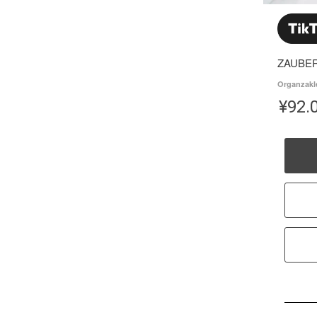
ZAUBE
Organzakl
¥
92.