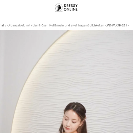
nal
Organzakleid mit voluminösen Puffärmeln und zwei Tragemöglichkeiten <PD-WDOR-221>