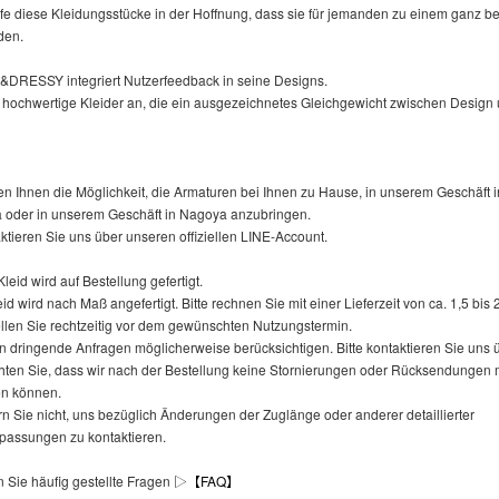
rfe diese Kleidungsstücke in der Hoffnung, dass sie für jemanden zu einem ganz 
den.
RESSY integriert Nutzerfeedback in seine Designs.
n hochwertige Kleider an, die ein ausgezeichnetes Gleichgewicht zwischen Design 
n Ihnen die Möglichkeit, die Armaturen bei Ihnen zu Hause, in unserem Geschäft i
oder in unserem Geschäft in Nagoya anzubringen.
aktieren Sie uns über unseren offiziellen LINE-Account.
eid wird auf Bestellung gefertigt.
id wird nach Maß angefertigt. Bitte rechnen Sie mit einer Lieferzeit von ca. 1,5 bis
ellen Sie rechtzeitig vor dem gewünschten Nutzungstermin.
n dringende Anfragen möglicherweise berücksichtigen. Bitte kontaktieren Sie uns 
chten Sie, dass wir nach der Bestellung keine Stornierungen oder Rücksendungen
en können.
rn Sie nicht, uns bezüglich Änderungen der Zuglänge oder anderer detaillierter
assungen zu kontaktieren.
n Sie häufig gestellte Fragen ▷
【FAQ】