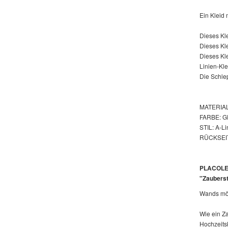
Ein Kleid 
Dieses Kle
Dieses Kle
Dieses Kle
Linien-Kl
Die Schlep
MATERIAL
FARBE: 
STIL: A-Li
RÜCKSEIT
PLACOLE&
"Zaubers
Wands möc
Wie ein Z
Hochzeits