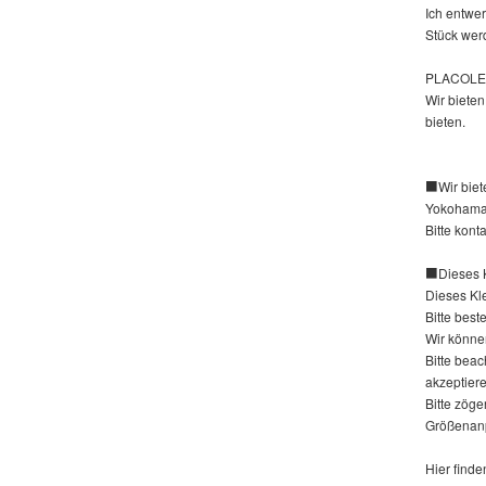
Ich entwe
Stück wer
PLACOLE&D
Wir biete
bieten.
■Wir biete
Yokohama 
Bitte kont
■Dieses Kl
Dieses Kle
Bitte best
Wir könne
Bitte bea
akzeptier
Bitte zöge
Größenanp
Hier finde