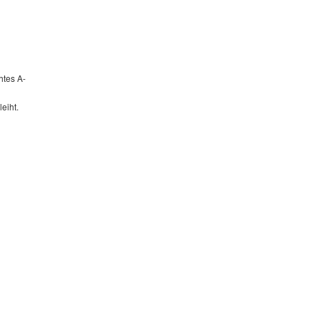
htes A-
eiht.