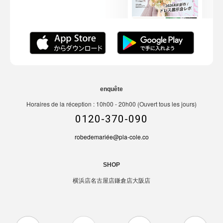
enquête
Horaires de la réception : 10h00 - 20h00 (Ouvert tous les jours)
0120-370-090
robedemariée@pla-cole.co
SHOP
横浜店
名古屋店
鎌倉店
大阪店