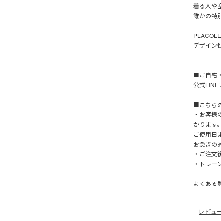
着る人や
誰かの特
PLACO
デザイン
■ご自宅
公式LIN
■こちら
・お客様
かります
ご使用日
お急ぎの
・ご注文
・トレー
よくある
レビュ