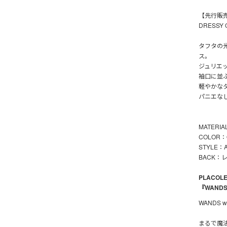
【先行販
DRESSY
タフタの
ス。
ジュリエ
袖口に並
軽やかな
パニエな
MATERI
COLOR：O
STYLE
BACK：
PLACO
『WAND
WANDS wan
まるで魔法