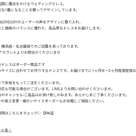
空間に魔法をかけるウェディングドレス。
別な1着になることを願ってデザインしています。
LE&DRESSYがユーザーの声をデザインに取り入れ、
性と価格のバランスに優れた、高品質なドレスをお届けします。
・横浜店・名古屋店でのご試着を承っております。
Eアカウントよりお問合せくださいませ
のドレスはオーダー商品です
のサイズに合わせてお作りするドレスです。お届けまでに1ヶ月半〜2ヶ月程度程度
。
まで余裕をもってご注文くださいませ。
対応も可能な場合がございます。LINEよりお問い合わせくださいませ。
後のキャンセル/ご返品はお受け致しかねます。あらかじめご了承くださいませ。
ンの長さ変更・細かいサイズオーダーもお気軽にご相談ください。
質問はこちらをチェック▷
【FAQ】
ーを書く