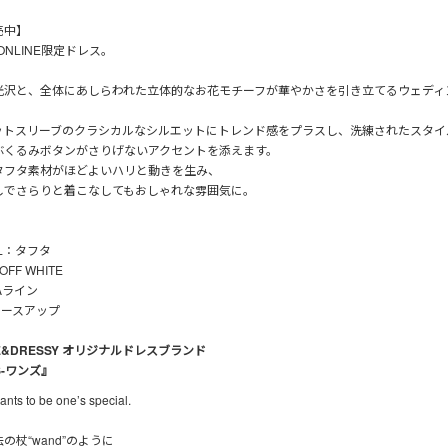
売中】
 ONLINE限定ドレス。
光沢と、全体にあしらわれた立体的なお花モチーフが華やかさを引き立てるウェディ
ットスリーブのクラシカルなシルエットにトレンド感をプラスし、洗練されたスタイ
ぶくるみボタンがさりげないアクセントを添えます。
タフタ素材がほどよいハリと動きを生み、
しでさらりと着こなしてもおしゃれな雰囲気に。
AL：タフタ
FF WHITE
：Aライン
レースアップ
LE&DRESSY オリジナルドレスブランド
S-ワンズ』
ts to be one’s special.
の杖“wand”のように