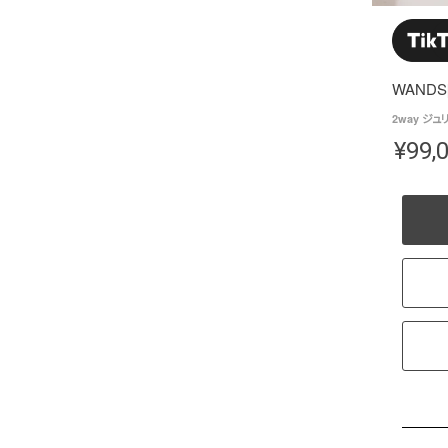
WANDS
2way ジュ
¥
99,