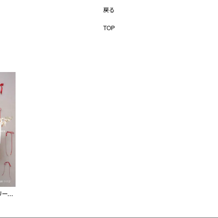
戻る
TOP
【3泊4日】2way パフスリーブ タフタドレス〈PD-WDOR-1112〉