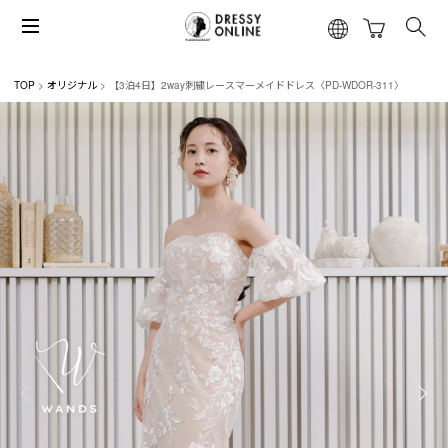
TOP
オリジナル
【3泊4日】2way刺繍レースマーメイドドレス〈PD-WDOR-311〉