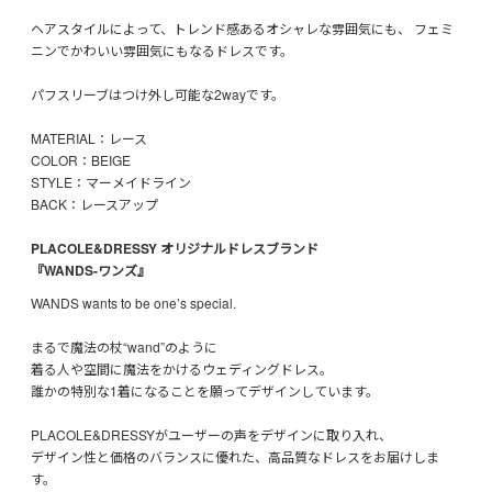
ヘアスタイルによって、トレンド感あるオシャレな雰囲気にも、 フェミ
ニンでかわいい雰囲気にもなるドレスです。
パフスリーブはつけ外し可能な2wayです。
MATERIAL：レース
COLOR：BEIGE
STYLE：マーメイドライン
BACK：レースアップ
PLACOLE&DRESSY オリジナルドレスブランド
『WANDS-ワンズ』
WANDS wants to be one’s special.
まるで魔法の杖“wand”のように
着る人や空間に魔法をかけるウェディングドレス。
誰かの特別な1着になることを願ってデザインしています。
PLACOLE&DRESSYがユーザーの声をデザインに取り入れ、
デザイン性と価格のバランスに優れた、高品質なドレスをお届けしま
す。